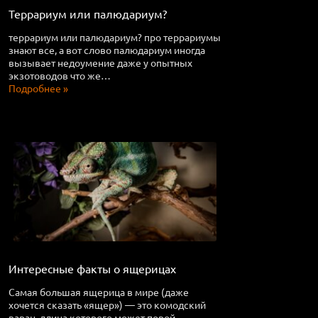
Террариум или палюдариум?
террариум или палюдариум? про террариумы
знают все, а вот слово палюдариум иногда
вызывает недоумение даже у опытных
экзотоводов что же…
Подробнее »
Интересные факты о ящерицах
Самая большая ящерица в мире (даже
хочется сказать «ящер») — это комодский
варан, длина которого может порой