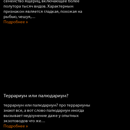
семейство ящериц, включающее более
полутора тысяч видов. Характерным
признаком является гладкая, похожая на
рыбью, чешуя,…
Подробнее »
Террариум или палюдариум?
террариум или палюдариум? про террариумы
знают все, а вот слово палюдариум иногда
вызывает недоумение даже у опытных
экзотоводов что же…
Подробнее »