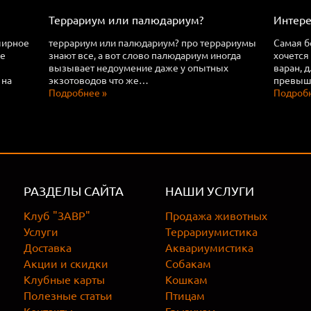
Террариум или палюдариум?
Интере
ширное
террариум или палюдариум? про террариумы
Самая б
ее
знают все, а вот слово палюдариум иногда
хочется
вызывает недоумение даже у опытных
варан, 
 на
экзотоводов что же…
превыша
Подробнее »
Подробн
РАЗДЕЛЫ САЙТА
НАШИ УСЛУГИ
Клуб "ЗАВР"
Продажа животных
Услуги
Террариумистика
Доставка
Аквариумистика
Акции и скидки
Собакам
Клубные карты
Кошкам
Полезные статьи
Птицам