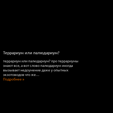
Террариум или палюдариум?
террариум или палюдариум? про террариумы
знают все, а вот слово палюдариум иногда
вызывает недоумение даже у опытных
экзотоводов что же…
Подробнее »