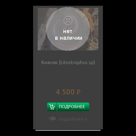
Кивсяк (Litostrophus sp)
4 500
Р
ПОДРОБНЕЕ
подробнее »