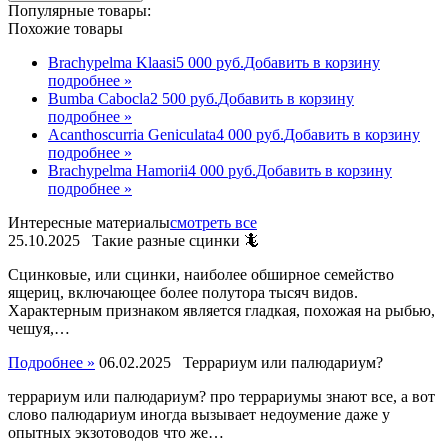
Популярные товары:
Похожие товары
Brachypelma Klaasi
5 000
р
уб.
Добавить в корзину
подробнее »
Bumba Cabocla
2 500
р
уб.
Добавить в корзину
подробнее »
Acanthoscurria Geniculata
4 000
р
уб.
Добавить в корзину
подробнее »
Brachypelma Hamorii
4 000
р
уб.
Добавить в корзину
подробнее »
Интересные материалы
смотреть все
25.10.2025
Такие разные сцинки 🦎
Сцинковые, или сцинки, наиболее обширное семейство
ящериц, включающее более полутора тысяч видов.
Характерным признаком является гладкая, похожая на рыбью,
чешуя,…
Подробнее »
06.02.2025
Террариум или палюдариум?
террариум или палюдариум? про террариумы знают все, а вот
слово палюдариум иногда вызывает недоумение даже у
опытных экзотоводов что же…