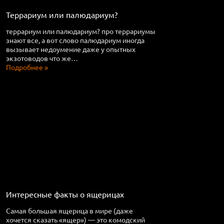
Террариум или палюдариум?
террариум или палюдариум? про террариумы
знают все, а вот слово палюдариум иногда
вызывает недоумение даже у опытных
экзотоводов что же…
Подробнее »
Интересные факты о ящерицах
Самая большая ящерица в мире (даже
хочется сказать «ящер») — это комодский