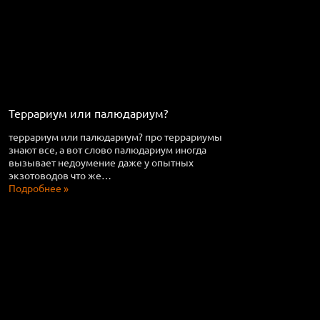
Террариум или палюдариум?
террариум или палюдариум? про террариумы
знают все, а вот слово палюдариум иногда
вызывает недоумение даже у опытных
экзотоводов что же…
Подробнее »