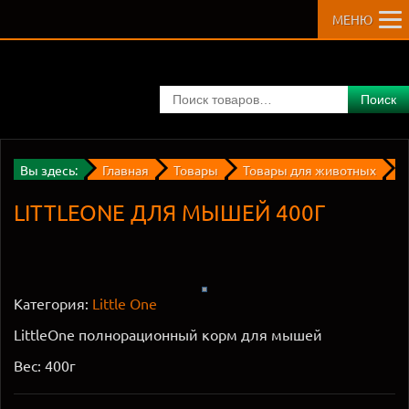
МЕНЮ
Поиск
Вы здесь:
Главная
Товары
Товары для животных
Д
LITTLEONE ДЛЯ МЫШЕЙ 400Г
Категория:
Little One
LittleOne полнорационный корм для мышей
Вес: 400г