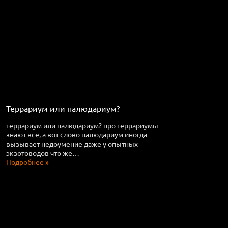
Террариум или палюдариум?
террариум или палюдариум? про террариумы
знают все, а вот слово палюдариум иногда
вызывает недоумение даже у опытных
экзотоводов что же…
Подробнее »