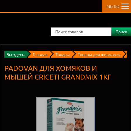
МЕНЮ
Поиск
Вы здесь:
Главная
Товары
Товары для животных
Д
PADOVAN ДЛЯ ХОМЯКОВ И
МЫШЕЙ CRICETI GRANDMIX 1КГ