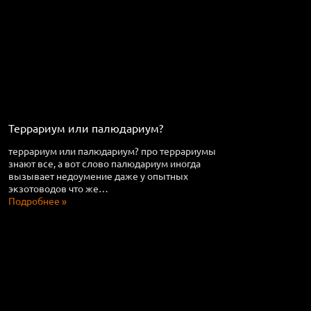
Террариум или палюдариум?
террариум или палюдариум? про террариумы
знают все, а вот слово палюдариум иногда
вызывает недоумение даже у опытных
экзотоводов что же…
Подробнее »