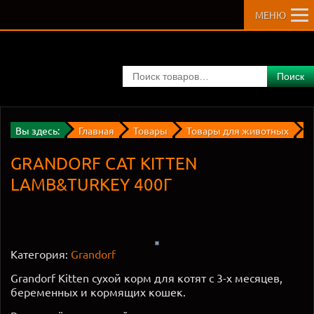
МЕНЮ
Поиск
Вы здесь:
Главная
Товары
Товары для животных
Д
GRANDORF CAT KITTEN
LAMB&TURKEY 400Г
Категория:
Grandorf
Grandorf Kitten сухой корм для котят с 3-х месяцев,
беременных и кормящих кошек.