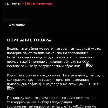
Наличие:
Нет в наличии
Описание
ОПИСАНИЕ ТОВАРА
Водяная агама (или же восточная водяная ящерица) — это,
повторимся, что-то типа василиска, но поспокойнее.
Большая водяная ящерица, еще и легко приручаемая —
прелесть же! В природе эти ящеры обитают на Юго-
Востоке Азии, ведя полудревесный образ жизни.
Взрослая водяная агама достигает 1 метра в длину, самцы,
как правило, крупнее самок (и ярче, несправедливый
половой диморфизм). Живут водяные агамы до 10-15 лет.
Поскольку водяная агама достаточно крупное животное,
то и террариум нужен будет подходящий —
горизонтальный террариум, в идеале 120х60х50, или же