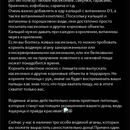
рот им полезут любые насекомые: сверчки, тараканы,
бражники, зофобасы, саранча и т.д.
Очень важно добавлять в еду кальций с витамином D3, а
также витаминный комплекс. Поскольку кальций и
витамины в порошковом виде, ими достаточно просто
посыпать насекомых и другие кормовые объекты.
Кальций нужно давать при каждом кормлении, витамины
через кормление.
Если вы боитесь живых насекомых, то можно пробовать
кормить водяную агаму замороженными или
консервированными насекомыми, или же белковыми
кашками, но на приучение животного к неживой пище
может понадобится время.
Кормить животное можно с пинцета или выпускать
насекомых и другие кормовые объекты в террариум. Не
кормите питомца с рук, иначе он будет воспринимать ваши
пальцы как знак того, что пора хватать пищу, но в итоге
схватит только вас.
Водяные агамы действительно очень приятные питомцы,
которые станут настоящим украшением вашего дома, ведь
ящерица и правда красивая!
Сейчас у нас в наличии три особи водяной агамы, которых
вы можете вырастить самостоятельно дома! Причем один