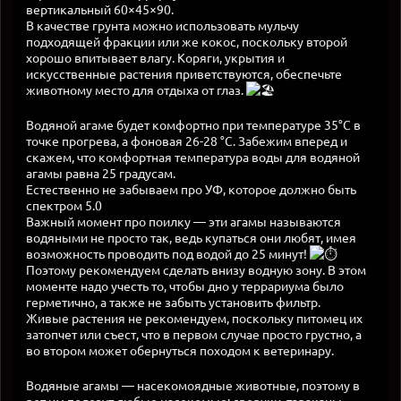
вертикальный 60×45×90.
В качестве грунта можно использовать мульчу
подходящей фракции или же кокос, поскольку второй
хорошо впитывает влагу. Коряги, укрытия и
искусственные растения приветствуются, обеспечьте
животному место для отдыха от глаз.
Водяной агаме будет комфортно при температуре 35°С в
точке прогрева, а фоновая 26-28 °C. Забежим вперед и
скажем, что комфортная температура воды для водяной
агамы равна 25 градусам.
Естественно не забываем про УФ, которое должно быть
спектром 5.0
Важный момент про поилку — эти агамы называются
водяными не просто так, ведь купаться они любят, имея
возможность проводить под водой до 25 минут!
Поэтому рекомендуем сделать внизу водную зону. В этом
моменте надо учесть то, чтобы дно у террариума было
герметично, а также не забыть установить фильтр.
Живые растения не рекомендуем, поскольку питомец их
затопчет или съест, что в первом случае просто грустно, а
во втором может обернуться походом к ветеринару.
Водяные агамы — насекомоядные животные, поэтому в