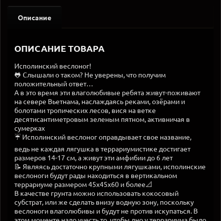
Описание
ОПИСАНИЕ ТОВАРА
Исполинский веслоног!
🐸 Слышали о таком? Не уверены, что получим
положительный ответ…
А в это время эти влаголюбивые ребята живут-поживают
на севере Вьетнама, наслаждаясь реками, озёрами и
болотами тропических лесов, вися на ветке
десятисантиметровым зеленым пятном, активничая в
сумерках
☔ Исполинский веслоног оправдывает свое название,
ведь не каждая лягушка в террариумистике достигает
размеров 14-17 см, а живут эти амфибии до 6 лет
📝 Являясь достаточно крупными лягушками, исполинские
веслоноги будут рады находиться в вертикальном
террариуме размером 45х45х60 и более📐
В качестве грунта можно использовать кокосовый
субстрат, или же сделать внизу водную зону, поскольку
веслоноги влаголюбивы и будут не против искупаться. В
этом моменте надо учесть то, чтобы дно у террариума было