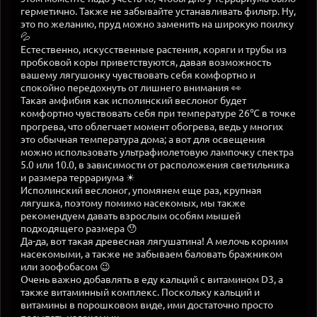
герметично. Также не забывайте устанавливать фильтр. Ну,
это по желанию, пруд можно заменить на широкую поилку
💦
Естественно, искусственные растения, коряги и трубы из
пробковой коры приветствуются, давая возможность
вашему лягушонку чувствовать себя комфортно и
спокойно передохнуть от лишнего внимания 👀
Такая амфибия как исполинский веслоног будет
комфортно чувствовать себя при температуре 26℃ в точке
прогрева, что облегчает момент обогрева, ведь у многих
это обычная температура дома; а вот для освещения
можно использовать ультрафиолетовую лампочку спектра
5.0 или 10.0, в зависимости от расположения светильника
и размера террариума ☀
Исполинский веслоног, упомянем еще раз, крупная
лягушка, поэтому помимо насекомых, мы также
рекомендуем давать взрослым особям мышей
подходящего размера 😯
Да-да, вот такая древесная лягушатина! А мелочь кормим
насекомыми, а также не забываем баловать бражником
или зоофобасом 😉
Очень важно добавлять в еду кальций с витамином D3, а
также витаминный комплекс. Поскольку кальций и
витамины в порошковом виде, ими достаточно просто