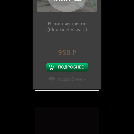
Иглистый тритон
(Pleurodeles waltl)
950
Р
ПОДРОБНЕЕ
подробнее »