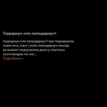
Террариум или палюдариум?
террариум или палюдариум? про террариумы
знают все, а вот слово палюдариум иногда
вызывает недоумение даже у опытных
экзотоводов что же…
Подробнее »