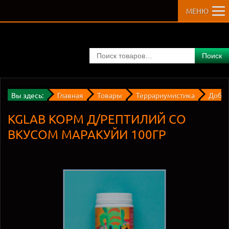
МЕНЮ
Поиск
Вы здесь:
Главная
Товары
Террариумистика
Добав
KGLAB КОРМ Д/РЕПТИЛИЙ СО
ВКУСОМ МАРАКУЙИ 100ГР