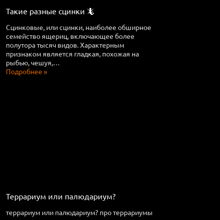
Такие разные сцинки 🦎
Сцинковые, или сцинки, наиболее обширное
семейство ящериц, включающее более
полутора тысяч видов. Характерным
признаком является гладкая, похожая на
рыбью, чешуя,…
Подробнее »
Террариум или палюдариум?
террариум или палюдариум? про террариумы