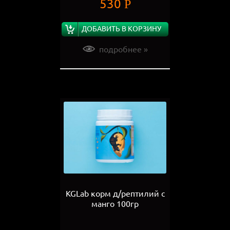
530
Р
ДОБАВИТЬ В КОРЗИНУ
подробнее »
KGLab корм д/рептилий с
манго 100гр