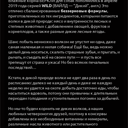
Влажные корма БЕРКЛИ для собак пополнились в апреле
2019 года серией
WILD
(ВАЙЛД — “Дикий”, англ.) Это
отлично сбалансированные
беззерновые формулы
,
приготовленных из тех ингредиентов, которыми питаются
волки в дикой природе: мясо и внутренности лесных и
степных животных с добавлением овощей, фруктов и
корнеплодов, а также разные дикие лесные ягоды.
Шанс побыть немножко волком не упустит ни одна, даже
самая маленькая и милая собачка! Ещё бы, ведь можно
целый день носиться, скалить страшные зубья, и прыгать, и
рычать, и съедать всё на своем пути — и пусть все
трепещут от страха и ужаса! Но без всяких печальных
последствий…
Кстати, в дикой природе волки не едят два раза в день по
расписанию: далеко не каждый день и даже не каждую
неделю им удается на охоте добыть достаточно еды, чтобы
насытиться вдоволь, потому они привычны к длительным
периодам голодания и утомительным погоням за добычей.
Но мы-то будем кормить не диких волков, а наших
любимых четвероногих друзей, поэтому в консервы
добавлены все необходимые витамины и минералы,
различные масла животного или растительного