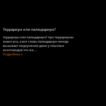
Террариум или палюдариум?
террариум или палюдариум? про террариумы
знают все, а вот слово палюдариум иногда
вызывает недоумение даже у опытных
экзотоводов что же…
Подробнее »