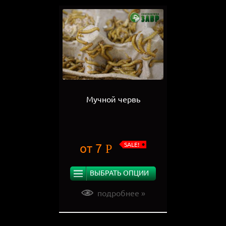
Мучной червь
SALE!
от
7
Р
ВЫБРАТЬ ОПЦИИ
подробнее »