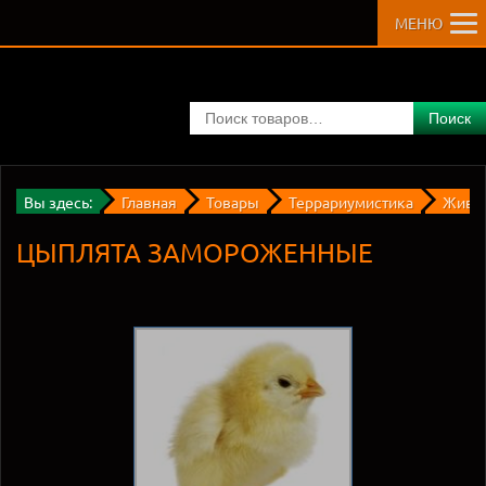
МЕНЮ
Поиск
Вы здесь:
Главная
Товары
Террариумистика
Живые
ЦЫПЛЯТА ЗАМОРОЖЕННЫЕ