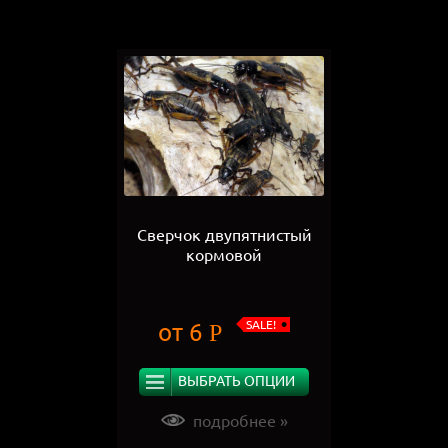
Сверчок двупятнистый
кормовой
SALE!
от
6
Р
ВЫБРАТЬ ОПЦИИ
подробнее »