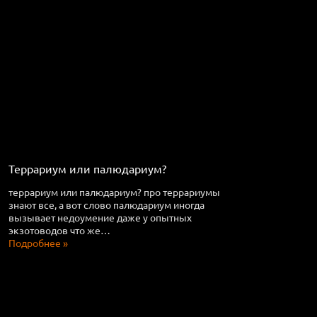
Террариум или палюдариум?
террариум или палюдариум? про террариумы
знают все, а вот слово палюдариум иногда
вызывает недоумение даже у опытных
экзотоводов что же…
Подробнее »