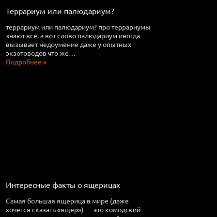
Террариум или палюдариум?
террариум или палюдариум? про террариумы
знают все, а вот слово палюдариум иногда
вызывает недоумение даже у опытных
экзотоводов что же…
Подробнее »
Интересные факты о ящерицах
Самая большая ящерица в мире (даже
хочется сказать «ящер») — это комодский