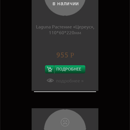
Laguna Растение «Цереус»,
110*60*220мм
955
Р
ПОДРОБНЕЕ
подробнее »