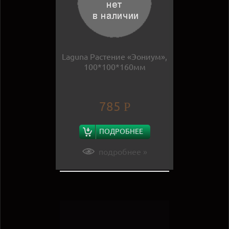
Laguna Растение «Эониум»,
100*100*160мм
785
Р
ПОДРОБНЕЕ
подробнее »