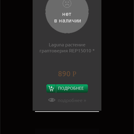
Laguna растение
граптоверия REP15010 *
890
Р
ПОДРОБНЕЕ
подробнее »