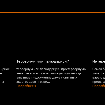
Террариум или палюдариум?
Интере
ширное
террариум или палюдариум? про террариумы
Самая б
ее
знают все, а вот слово палюдариум иногда
хочется
вызывает недоумение даже у опытных
варан, 
 на
экзотоводов что же…
превыша
Подробнее »
Подробн