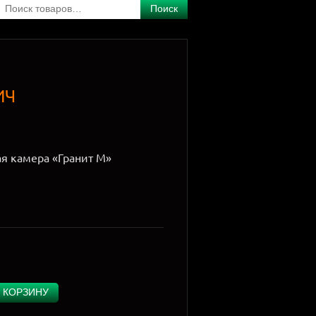
Поиск
ИЧ
я камера «Гранит М»
 КОРЗИНУ