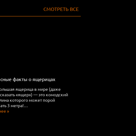
СМОТРЕТЬ ВСЕ
сные факты о ящерицах
ольшая ящерица в мире (даже
 сказать «ящер») — это комодский
длина которого может порой
ть 3 метра!…
ее »