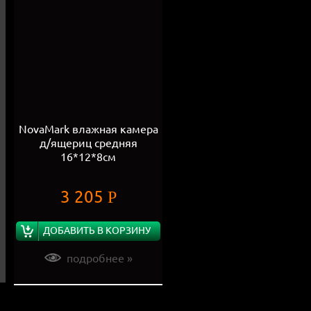
NovaMark влажная камера
д/ящериц средняя
16*12*8см
3 205
Р
ДОБАВИТЬ В КОРЗИНУ
подробнее »