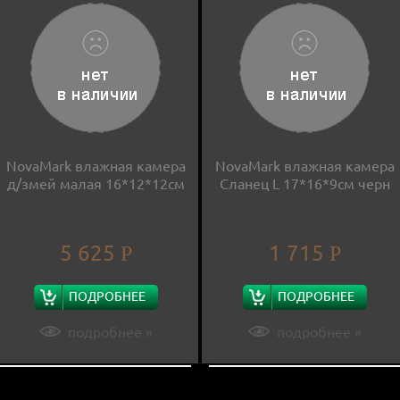
NovaMark влажная камера
NovaMark влажная камера
д/змей малая 16*12*12см
Сланец L 17*16*9см черн
5 625
1 715
Р
Р
ПОДРОБНЕЕ
ПОДРОБНЕЕ
подробнее »
подробнее »