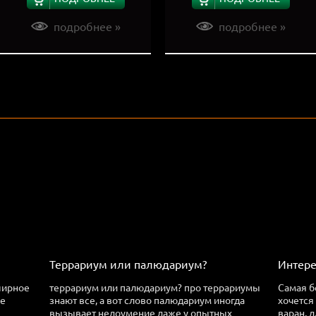
подробнее »
подробнее »
Террариум или палюдариум?
Интере
ширное
террариум или палюдариум? про террариумы
Самая б
ее
знают все, а вот слово палюдариум иногда
хочется
вызывает недоумение даже у опытных
варан, 