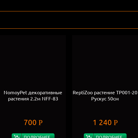
NomoyPet декоративные
ReptiZoo растение ТР001-20
растения 2.2м NFF-83
Рускус 50см
700
1 240
Р
Р
ПОДРОБНЕЕ
ПОДРОБНЕЕ