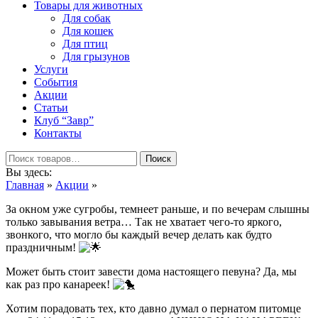
Товары для животных
Для собак
Для кошек
Для птиц
Для грызунов
Услуги
События
Акции
Статьи
Клуб “Завр”
Контакты
Поиск
Вы здесь:
Главная
»
Акции
»
За окном уже сугробы, темнеет раньше, и по вечерам слышны
только завывания ветра… Так не хватает чего-то яркого,
звонкого, что могло бы каждый вечер делать как будто
праздничным!
Может быть стоит завести дома настоящего певуна? Да, мы
как раз про канареек!
Хотим порадовать тех, кто давно думал о пернатом питомце