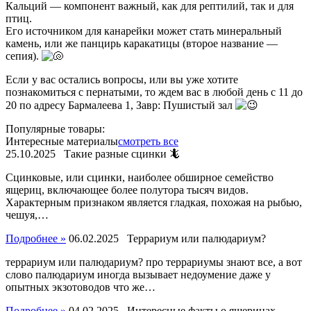
Кальций — компонент важный, как для рептилий, так и для
птиц.
Его источником для канарейки может стать минеральный
камень, или же панцирь каракатицы (второе название —
сепия).
Если у вас остались вопросы, или вы уже хотите
познакомиться с пернатыми, то ждем вас в любой день с 11 до
20 по адресу Бармалеева 1, Завр: Пушистый зал
Популярные товары:
Интересные материалы
смотреть все
25.10.2025
Такие разные сцинки 🦎
Сцинковые, или сцинки, наиболее обширное семейство
ящериц, включающее более полутора тысяч видов.
Характерным признаком является гладкая, похожая на рыбью,
чешуя,…
Подробнее »
06.02.2025
Террариум или палюдариум?
террариум или палюдариум? про террариумы знают все, а вот
слово палюдариум иногда вызывает недоумение даже у
опытных экзотоводов что же…
Подробнее »
04.02.2025
Интересные факты о ящерицах