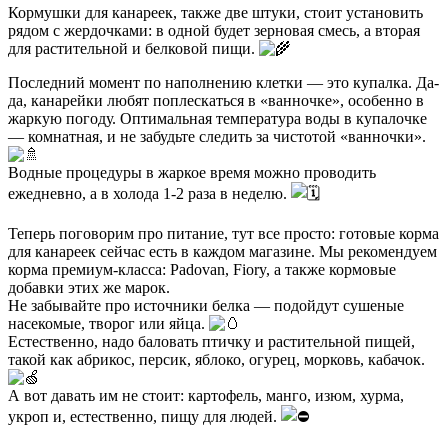
Кормушки для канареек, также две штуки, стоит установить
рядом с жердочками: в одной будет зерновая смесь, а вторая
для растительной и белковой пищи.
Последний момент по наполнению клетки — это купалка. Да-
да, канарейки любят поплескаться в «ванночке», особенно в
жаркую погоду. Оптимальная температура воды в купалочке
— комнатная, и не забудьте следить за чистотой «ванночки».
Водные процедуры в жаркое время можно проводить
ежедневно, а в холода 1-2 раза в неделю.
Теперь поговорим про питание, тут все просто: готовые корма
для канареек сейчас есть в каждом магазине. Мы рекомендуем
корма премиум-класса: Padovan, Fiory, а также кормовые
добавки этих же марок.
Не забывайте про источники белка — подойдут сушеные
насекомые, творог или яйца.
Естественно, надо баловать птичку и растительной пищей,
такой как абрикос, персик, яблоко, огурец, морковь, кабачок.
А вот давать им не стоит: картофель, манго, изюм, хурма,
укроп и, естественно, пищу для людей.