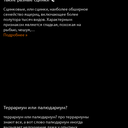
Сцинковые, или сцинки, наиболее обширное
семейство ящериц, включающее более
полутора тысяч видов. Характерным
признаком является гладкая, похожая на
рыбью, чешуя,…
Подробнее »
Террариум или палюдариум?
террариум или палюдариум? про террариумы
знают все, а вот слово палюдариум иногда
вызывает недоумение даже у опытных