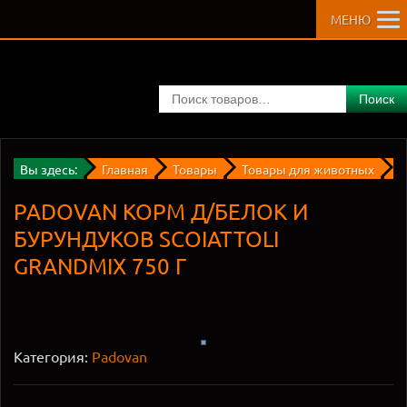
МЕНЮ
Поиск
Вы здесь:
Главная
Товары
Товары для животных
Д
PADOVAN КОРМ Д/БЕЛОК И
БУРУНДУКОВ SCOIATTOLI
GRANDMIX 750 Г
Категория:
Padovan