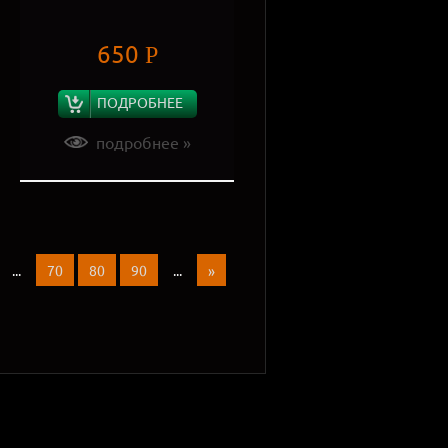
650
Р
ПОДРОБНЕЕ
подробнее »
...
70
80
90
...
»