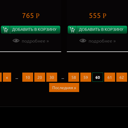
765
555
Р
Р
ДОБАВИТЬ В КОРЗИНУ
ДОБАВИТЬ В КОРЗИНУ
подробнее »
подробнее »
«
...
10
20
30
...
58
59
60
61
62
Последняя »