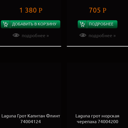
1 380
705
Р
Р
ДОБАВИТЬ В КОРЗИНУ
ПОДРОБНЕЕ
подробнее »
подробнее »
Laguna Грот Капитан Флинт
Laguna грот морская
74004124
черепаха 74004200