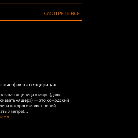
СМОТРЕТЬ ВСЕ
сные факты о ящерицах
ольшая ящерица в мире (даже
 сказать «ящер») — это комодский
длина которого может порой
ть 3 метра!…
ее »