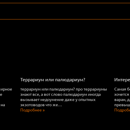
Террариум или палюдариум?
Интере
ширное
террариум или палюдариум? про террариумы
Самая б
ее
знают все, а вот слово палюдариум иногда
хочется
вызывает недоумение даже у опытных
варан, 
 на
экзотоводов что же…
превыша
Подробнее »
Подробн